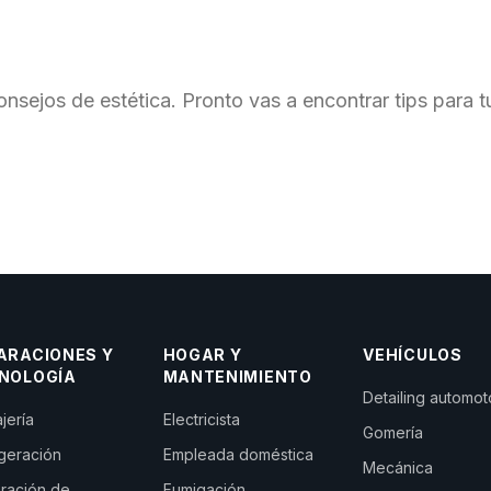
onsejos de
estética
. Pronto vas a encontrar tips para 
ARACIONES Y
HOGAR Y
VEHÍCULOS
NOLOGÍA
MANTENIMIENTO
Detailing automot
jería
Electricista
Gomería
igeración
Empleada doméstica
Mecánica
ración de
Fumigación