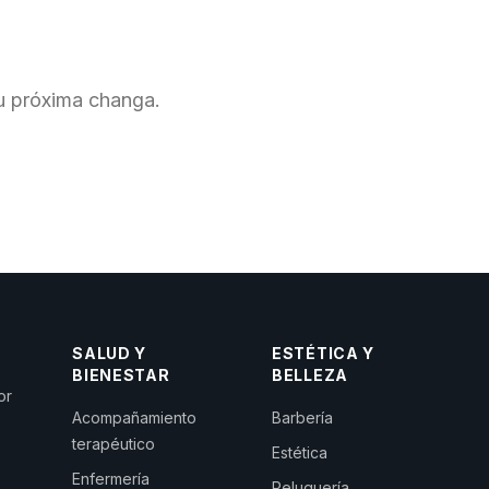
tu próxima changa.
SALUD Y
ESTÉTICA Y
BIENESTAR
BELLEZA
or
Acompañamiento
Barbería
terapéutico
Estética
Enfermería
Peluquería