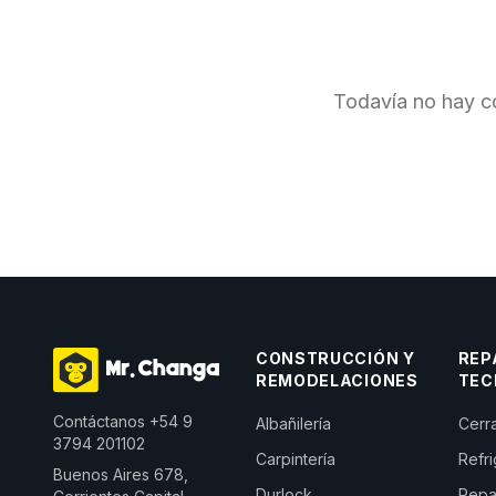
Todavía no hay c
CONSTRUCCIÓN Y
REP
REMODELACIONES
TEC
Contáctanos
+54 9
Albañilería
Cerra
3794 201102
Carpintería
Refr
Buenos Aires 678,
Durlock
Repa