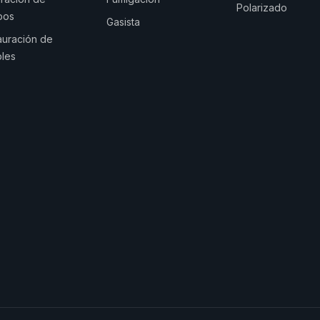
Polarizado
pos
Gasista
auración de
les